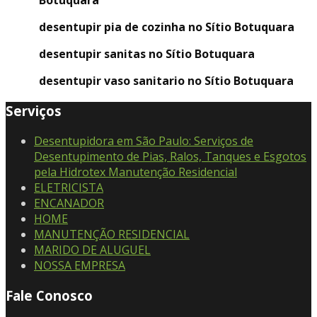
Botuquara
desentupir pia de cozinha no Sítio Botuquara
desentupir sanitas no Sítio Botuquara
desentupir vaso sanitario no Sítio Botuquara
Serviços
Desentupidora em São Paulo: Serviços de
Desentupimento de Pias, Ralos, Tanques e Esgotos
pela Hidrotex Manutenção Residencial
ELETRICISTA
ENCANADOR
HOME
MANUTENÇÃO RESIDENCIAL
MARIDO DE ALUGUEL
NOSSA EMPRESA
Fale Conosco