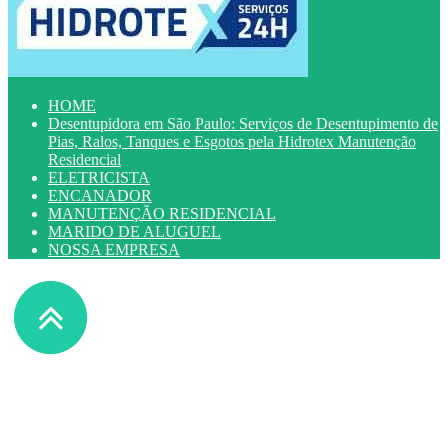
HOME
Desentupidora em São Paulo: Serviços de Desentupimento de
Pias, Ralos, Tanques e Esgotos pela Hidrotex Manutenção
Residencial
ELETRICISTA
ENCANADOR
MANUTENÇÃO RESIDENCIAL
MARIDO DE ALUGUEL
NOSSA EMPRESA