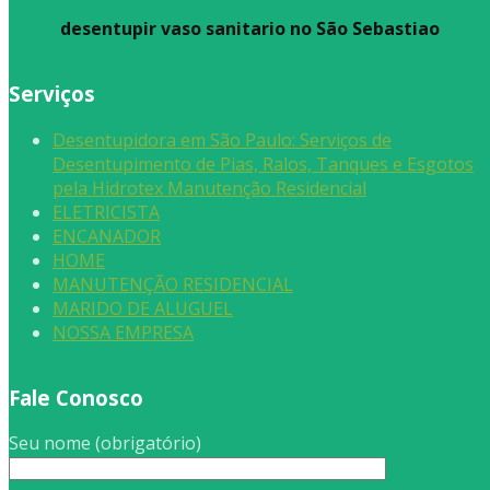
desentupir vaso sanitario no São Sebastiao
Serviços
Desentupidora em São Paulo: Serviços de
Desentupimento de Pias, Ralos, Tanques e Esgotos
pela Hidrotex Manutenção Residencial
ELETRICISTA
ENCANADOR
HOME
MANUTENÇÃO RESIDENCIAL
MARIDO DE ALUGUEL
NOSSA EMPRESA
Fale Conosco
Seu nome (obrigatório)