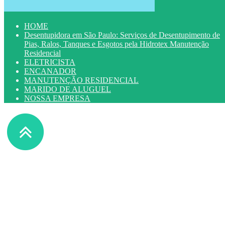
HOME
Desentupidora em São Paulo: Serviços de Desentupimento de
Pias, Ralos, Tanques e Esgotos pela Hidrotex Manutenção
Residencial
ELETRICISTA
ENCANADOR
MANUTENÇÃO RESIDENCIAL
MARIDO DE ALUGUEL
NOSSA EMPRESA