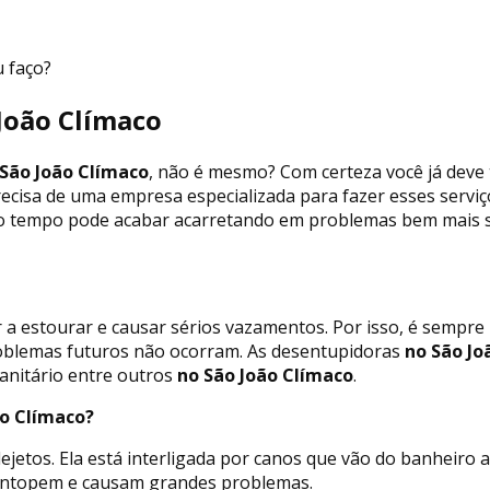
u faço?
João Clímaco
São João Clímaco
, não é mesmo? Com certeza você já deve
recisa de uma empresa especializada para fazer esses servi
to tempo pode acabar acarretando em problemas bem mais sé
 a estourar e causar sérios vazamentos. Por isso, é sempr
oblemas futuros não ocorram. As desentupidoras
no São Jo
anitário entre outros
no São João Clímaco
.
ão Clímaco?
jetos. Ela está interligada por canos que vão do banheiro 
s entopem e causam grandes problemas.