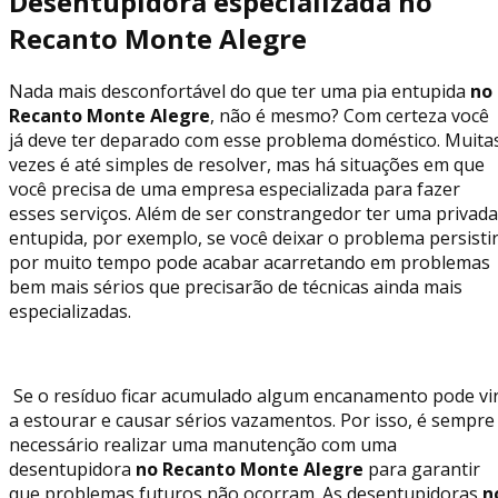
Desentupidora especializada no
Recanto Monte Alegre
Nada mais desconfortável do que ter uma pia entupida
no
Recanto Monte Alegre
, não é mesmo? Com certeza você
já deve ter deparado com esse problema doméstico. Muita
vezes é até simples de resolver, mas há situações em que
você precisa de uma empresa especializada para fazer
esses serviços. Além de ser constrangedor ter uma privada
entupida, por exemplo, se você deixar o problema persisti
por muito tempo pode acabar acarretando em problemas
bem mais sérios que precisarão de técnicas ainda mais
especializadas.
Se o resíduo ficar acumulado algum encanamento pode vi
a estourar e causar sérios vazamentos. Por isso, é sempre
necessário realizar uma manutenção com uma
desentupidora
no Recanto Monte Alegre
para garantir
que problemas futuros não ocorram. As desentupidoras
n