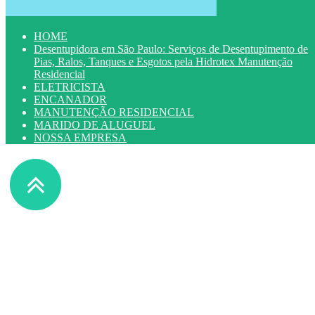
HOME
Desentupidora em São Paulo: Serviços de Desentupimento de
Pias, Ralos, Tanques e Esgotos pela Hidrotex Manutenção
Residencial
ELETRICISTA
ENCANADOR
MANUTENÇÃO RESIDENCIAL
MARIDO DE ALUGUEL
NOSSA EMPRESA