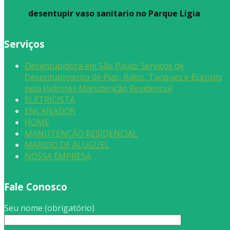
desentupir vaso sanitario no Parque Lígia
Serviços
Desentupidora em São Paulo: Serviços de
Desentupimento de Pias, Ralos, Tanques e Esgotos
pela Hidrotex Manutenção Residencial
ELETRICISTA
ENCANADOR
HOME
MANUTENÇÃO RESIDENCIAL
MARIDO DE ALUGUEL
NOSSA EMPRESA
Fale Conosco
Seu nome (obrigatório)