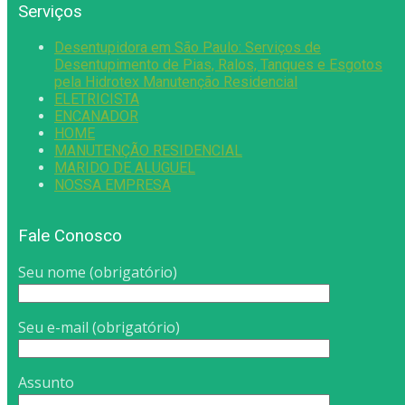
Serviços
Desentupidora em São Paulo: Serviços de
Desentupimento de Pias, Ralos, Tanques e Esgotos
pela Hidrotex Manutenção Residencial
ELETRICISTA
ENCANADOR
HOME
MANUTENÇÃO RESIDENCIAL
MARIDO DE ALUGUEL
NOSSA EMPRESA
Fale Conosco
Seu nome (obrigatório)
Seu e-mail (obrigatório)
Assunto