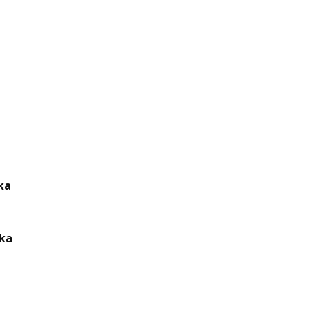
ka
ika