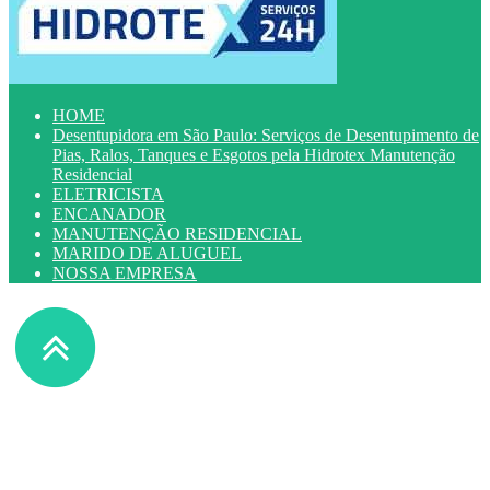
HOME
Desentupidora em São Paulo: Serviços de Desentupimento de
Pias, Ralos, Tanques e Esgotos pela Hidrotex Manutenção
Residencial
ELETRICISTA
ENCANADOR
MANUTENÇÃO RESIDENCIAL
MARIDO DE ALUGUEL
NOSSA EMPRESA