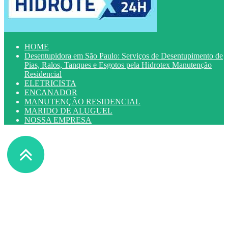
HOME
Desentupidora em São Paulo: Serviços de Desentupimento de
Pias, Ralos, Tanques e Esgotos pela Hidrotex Manutenção
Residencial
ELETRICISTA
ENCANADOR
MANUTENÇÃO RESIDENCIAL
MARIDO DE ALUGUEL
NOSSA EMPRESA