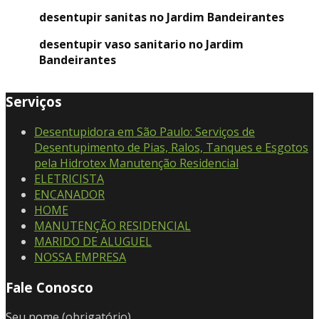
desentupir sanitas no Jardim Bandeirantes
desentupir vaso sanitario no Jardim
Bandeirantes
Serviços
Desentupidora em São Paulo: Serviços de
Desentupimento de Pias, Ralos, Tanques e Esgotos
pela Hidrotex Manutenção Residencial
ELETRICISTA
ENCANADOR
HOME
MANUTENÇÃO RESIDENCIAL
MARIDO DE ALUGUEL
NOSSA EMPRESA
Fale Conosco
Seu nome (obrigatório)