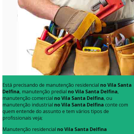
Está precisando de manutenção residencial
no Vila Santa
Delfina
, manutenção predial
no Vila Santa Delfina
,
manutenção comercial
no Vila Santa Delfina
, ou
manutenção industrial
no Vila Santa Delfina
conte com
quem entende do assunto e tem vários tipos de
profissionais veja;
Manutenção residencial
no Vila Santa Delfina