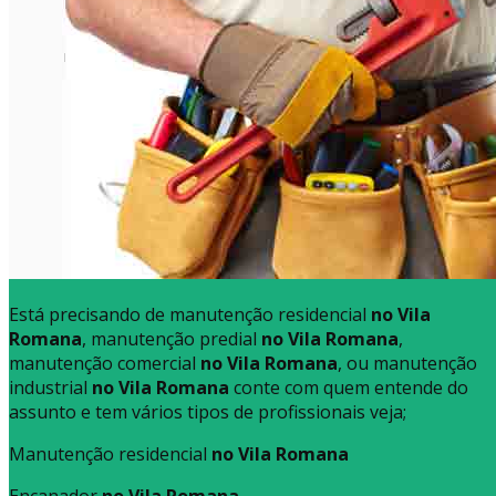
Está precisando de manutenção residencial
no Vila
Romana
, manutenção predial
no Vila Romana
,
manutenção comercial
no Vila Romana
, ou manutenção
industrial
no Vila Romana
conte com quem entende do
assunto e tem vários tipos de profissionais veja;
Manutenção residencial
no Vila Romana
Encanador
no Vila Romana