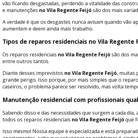
vão ficando desgastadas, perdendo a vitalidade das const
e manutenções
no Vila Regente Feijó
são dos mais varia
A verdade é que os desgastes nunca avisam quando vão apar
aumentem e deem ainda mais trabalho.
Tipos de reparos residenciais no Vila Regente F
Os reparos residenciais
no Vila Regente Feijó
são dos mai
entre outros tantos.
Diante desses imprevistos
no Vila Regente Feijó
, muitas
grande perigo. Isso porque, por mais simples que o reparo
caseiros, o problema parece ser resolvido, mas volta temp
Manutenção residencial com profissionais quali
Sabendo disso e das necessidades que surgem a cada dia,
todos os reparos residenciais
no Vila Regente Feijó
que f
Isso mesmo! Nossa equipe é especializada e está preparad
apartamentos, sabe que solucionar os problemas é ainda m