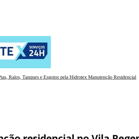
ias, Ralos, Tanques e Esgotos pela Hidrotex Manutenção Residencial
ão residencial no Vila Rege