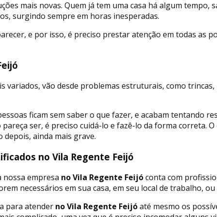
ruções mais novas. Quem já tem uma casa há algum tempo, s
dos, surgindo sempre em horas inesperadas.
ecer, e por isso, é preciso prestar atenção em todas as pos
eijó
s variados, vão desde problemas estruturais, como trincas
 pessoas ficam sem saber o que fazer, e acabam tentando re
 pareça ser, é preciso cuidá-lo e fazê-lo da forma correta.
o depois, ainda mais grave.
ficados no Vila Regente Feijó
 a nossa empresa
no Vila Regente Feijó
conta com profissio
orem necessários em sua casa, em seu local de trabalho, ou 
a para atender
no Vila Regente Feijó
até mesmo os possíve
ais complicado, uma vez que é preciso incomodar alguns vi