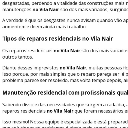
desgastadas, perdendo a vitalidade das construções mais 
manutenções
no Vila Nair
são dos mais variados, surgind
A verdade é que os desgastes nunca avisam quando vão apar
aumentem e deem ainda mais trabalho.
Tipos de reparos residenciais no Vila Nair
Os reparos residenciais
no Vila Nair
são dos mais variados
outros tantos.
Diante desses imprevistos
no Vila Nair
, muitas pessoas f
Isso porque, por mais simples que o reparo pareça ser, é p
problema parece ser resolvido, mas volta tempo depois, ai
Manutenção residencial com profissionais quali
Sabendo disso e das necessidades que surgem a cada dia,
reparos residenciais
no Vila Nair
que forem necessários em
Isso mesmo! Nossa equipe é especializada e está preparad
que solucionar os problemas é ainda mais complicado, uma