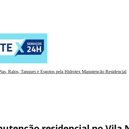
ias, Ralos, Tanques e Esgotos pela Hidrotex Manutenção Residencial
utenção residencial no Vila 