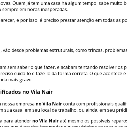
novas. Quem já tem uma casa há algum tempo, sabe muito be
o sempre em horas inesperadas.
ecer, e por isso, é preciso prestar atenção em todas as pos
, vão desde problemas estruturais, como trincas, problema
icam sem saber o que fazer, e acabam tentando resolver os p
reciso cuidá-lo e fazê-lo da forma correta. O que acontece 
nda mais grave.
ficados no Vila Nair
 a nossa empresa
no Vila Nair
conta com profissionais quali
 sua casa, em seu local de trabalho, ou ainda, em seu prédi
a para atender
no Vila Nair
até mesmo os possíveis reparo
 vez que é preciso incomodar alguns vizinhos para que as 