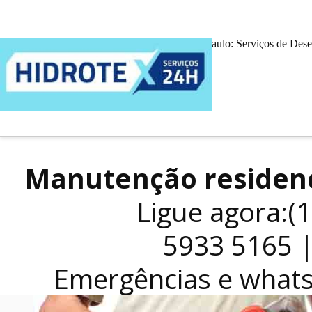
Desentupidora em São Paulo: Serviços de Dese
Manutenção residenc
Ligue agora:(
5933 5165 
Emergências e what