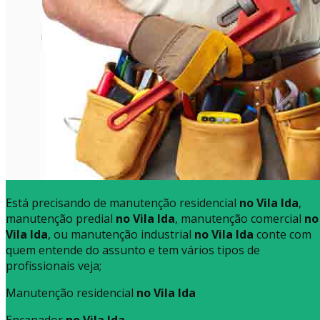
Está precisando de manutenção residencial
no Vila Ida
,
manutenção predial
no Vila Ida
, manutenção comercial
no
Vila Ida
, ou manutenção industrial
no Vila Ida
conte com
quem entende do assunto e tem vários tipos de
profissionais veja;
Manutenção residencial
no Vila Ida
Encanador
no Vila Ida