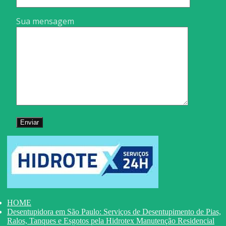
Sua mensagem
HOME
Desentupidora em São Paulo: Serviços de Desentupimento de Pias,
Ralos, Tanques e Esgotos pela Hidrotex Manutenção Residencial