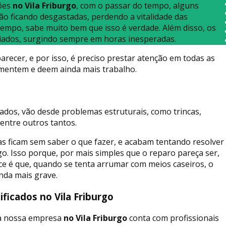
ões
no Vila Friburgo
, com o passar do tempo, alguns
ão ficando desgastadas, perdendo a vitalidade das
empo, sabe muito bem que isso é verdade. Além disso, os
iados, surgindo sempre em horas inesperadas.
recer, e por isso, é preciso prestar atenção em todas as
aumentem e deem ainda mais trabalho.
ados, vão desde problemas estruturais, como trincas,
entre outros tantos.
as ficam sem saber o que fazer, e acabam tentando resolver
o. Isso porque, por mais simples que o reparo pareça ser,
ece é que, quando se tenta arrumar com meios caseiros, o
nda mais grave.
ficados no Vila Friburgo
 a nossa empresa
no Vila Friburgo
conta com profissionais