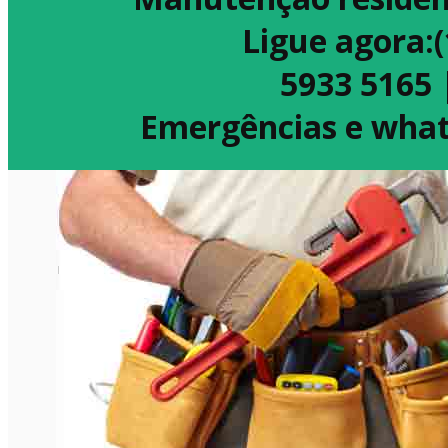
Ligue agora:
5933 5165 
Emergências e what