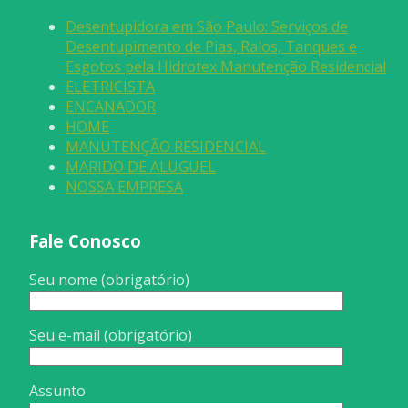
Desentupidora em São Paulo: Serviços de
Desentupimento de Pias, Ralos, Tanques e
Esgotos pela Hidrotex Manutenção Residencial
ELETRICISTA
ENCANADOR
HOME
MANUTENÇÃO RESIDENCIAL
MARIDO DE ALUGUEL
NOSSA EMPRESA
Fale Conosco
Seu nome (obrigatório)
Seu e-mail (obrigatório)
Assunto