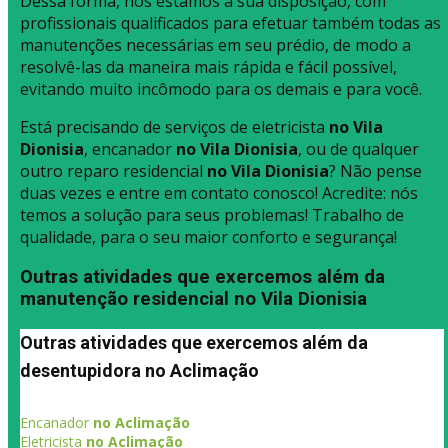
Dessa forma, nós estamos à sua disposição, com
profissionais qualificados para efetuar também todas as
manutenções necessárias em seu prédio, de modo a
resolvê-las da maneira mais rápida e fácil possível,
evitando muito incômodo para os demais e para você.
Está precisando de serviços de eletricista
no Vila
Dionisia
, encanador
no Vila Dionisia
, ou de qualquer
outro reparo residencial
no Vila Dionisia
? Não pense
duas vezes e entre em contato conosco! Acredite: nós
temos a solução para seus problemas! Trabalho de
qualidade, para o seu maior conforto e segurança!
Outras atividades que exercemos além da
manutenção residencial no Vila Dionisia
Outras atividades que exercemos além da
desentupidora no Aclimação
Encanador
no Aclimação
Eletricista
no Aclimação