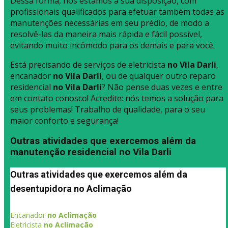
Dessa forma, nós estamos à sua disposição, com
profissionais qualificados para efetuar também todas as
manutenções necessárias em seu prédio, de modo a
resolvê-las da maneira mais rápida e fácil possível,
evitando muito incômodo para os demais e para você.
Está precisando de serviços de eletricista
no Vila Darli
,
encanador
no Vila Darli
, ou de qualquer outro reparo
residencial
no Vila Darli
? Não pense duas vezes e entre
em contato conosco! Acredite: nós temos a solução para
seus problemas! Trabalho de qualidade, para o seu
maior conforto e segurança!
Outras atividades que exercemos além da
manutenção residencial no Vila Darli
Outras atividades que exercemos além da
desentupidora no Aclimação
Encanador
no Aclimação
Eletricista
no Aclimação