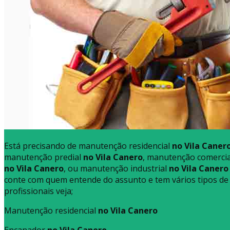
Está precisando de manutenção residencial
no Vila Caner
manutenção predial
no Vila Canero
, manutenção comercia
no Vila Canero
, ou manutenção industrial
no Vila Canero
conte com quem entende do assunto e tem vários tipos de
profissionais veja;
Manutenção residencial
no Vila Canero
Encanador
no Vila Canero