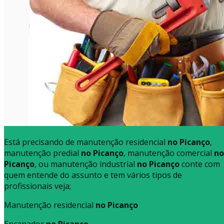
Está precisando de manutenção residencial
no Picanço
,
manutenção predial
no Picanço
, manutenção comercial
no
Picanço
, ou manutenção industrial
no Picanço
conte com
quem entende do assunto e tem vários tipos de
profissionais veja;
Manutenção residencial
no Picanço
Encanador
no Picanço