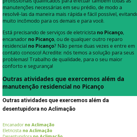
profissionais qualificados para efetuar também todas as
manutenções necessárias em seu prédio, de modo a
resolvê-las da maneira mais rápida e fácil possível, evitand
muito incômodo para os demais e para você.
Está precisando de serviços de eletricista
no Picanço
,
encanador
no Picanço
, ou de qualquer outro reparo
residencial
no Picanço
? Não pense duas vezes e entre em
contato conosco! Acredite: nós temos a solução para seus
problemas! Trabalho de qualidade, para o seu maior
conforto e segurança!
Outras atividades que exercemos além da
manutenção residencial no Picanço
Outras atividades que exercemos além da
desentupidora no Aclimação
Encanador
no Aclimação
Eletricista
no Aclimação
Desentupidora
no Aclimação