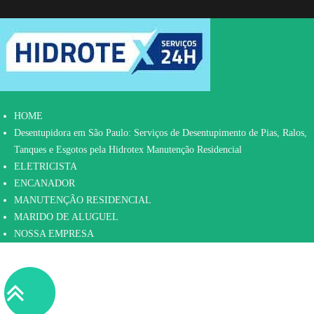
HOME
Desentupidora em São Paulo: Serviços de Desentupimento de Pias, Ralos,
Tanques e Esgotos pela Hidrotex Manutenção Residencial
ELETRICISTA
ENCANADOR
MANUTENÇÃO RESIDENCIAL
MARIDO DE ALUGUEL
NOSSA EMPRESA