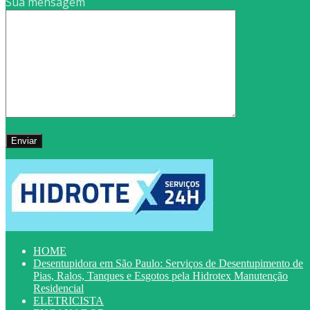
Sua mensagem
HOME
Desentupidora em São Paulo: Serviços de Desentupimento de
Pias, Ralos, Tanques e Esgotos pela Hidrotex Manutenção
Residencial
ELETRICISTA