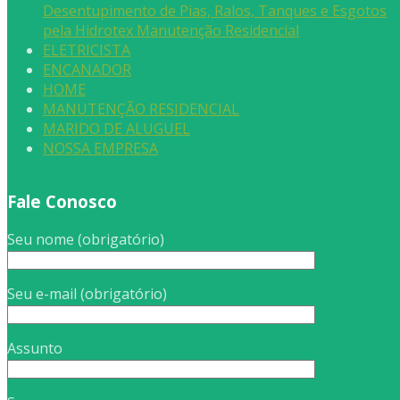
Desentupimento de Pias, Ralos, Tanques e Esgotos
pela Hidrotex Manutenção Residencial
ELETRICISTA
ENCANADOR
HOME
MANUTENÇÃO RESIDENCIAL
MARIDO DE ALUGUEL
NOSSA EMPRESA
Fale Conosco
Seu nome (obrigatório)
Seu e-mail (obrigatório)
Assunto