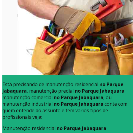
Está precisando de manutenção residencial
no Parque
Jabaquara
, manutenção predial
no Parque Jabaquara
,
manutenção comercial
no Parque Jabaquara
, ou
manutenção industrial
no Parque Jabaquara
conte com
quem entende do assunto e tem vários tipos de
profissionais veja;
Manutenção residencial
no Parque Jabaquara