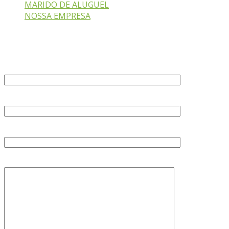
MARIDO DE ALUGUEL
NOSSA EMPRESA
Fale Conosco
Seu nome (obrigatório)
Seu e-mail (obrigatório)
Assunto
Sua mensagem