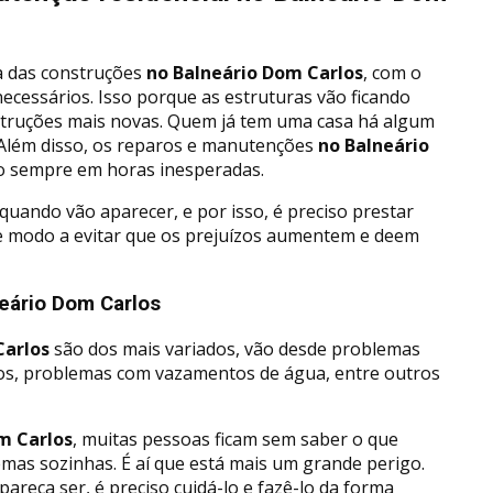
 das construções
no Balneário Dom Carlos
, com o
ecessários. Isso porque as estruturas vão ficando
struções mais novas. Quem já tem uma casa há algum
 Além disso, os reparos e manutenções
no Balneário
o sempre em horas inesperadas.
uando vão aparecer, e por isso, é preciso prestar
de modo a evitar que os prejuízos aumentem e deem
neário Dom Carlos
Carlos
são dos mais variados, vão desde problemas
icos, problemas com vazamentos de água, entre outros
m Carlos
, muitas pessoas ficam sem saber o que
mas sozinhas. É aí que está mais um grande perigo.
areça ser, é preciso cuidá-lo e fazê-lo da forma