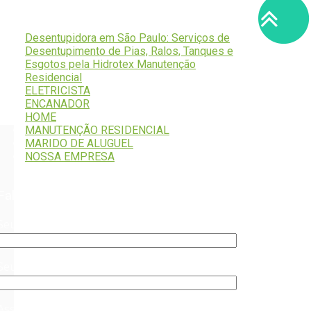
Serviços
Desentupidora em São Paulo: Serviços de
Desentupimento de Pias, Ralos, Tanques e
Esgotos pela Hidrotex Manutenção
Residencial
ELETRICISTA
ENCANADOR
HOME
MANUTENÇÃO RESIDENCIAL
MARIDO DE ALUGUEL
NOSSA EMPRESA
Fale Conosco
Seu nome (obrigatório)
Seu e-mail (obrigatório)
Assunto