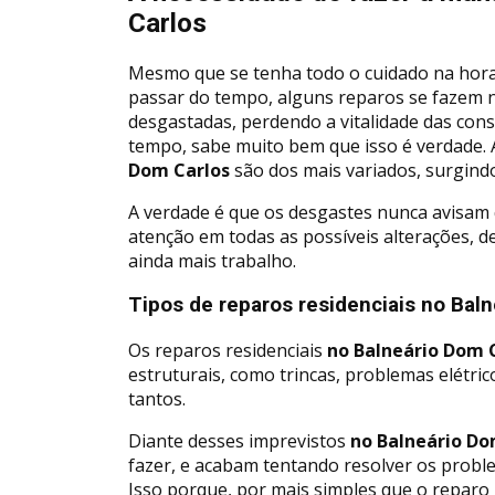
Carlos
Mesmo que se tenha todo o cuidado na hora
passar do tempo, alguns reparos se fazem n
desgastadas, perdendo a vitalidade das con
tempo, sabe muito bem que isso é verdade.
Dom Carlos
são dos mais variados, surgind
A verdade é que os desgastes nunca avisam q
atenção em todas as possíveis alterações, 
ainda mais trabalho.
Tipos de reparos residenciais no Bal
Os reparos residenciais
no Balneário Dom 
estruturais, como trincas, problemas elétr
tantos.
Diante desses imprevistos
no Balneário Do
fazer, e acabam tentando resolver os proble
Isso porque, por mais simples que o reparo p