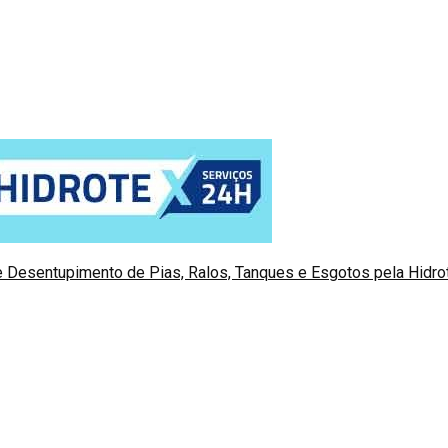
 Desentupimento de Pias, Ralos, Tanques e Esgotos pela Hidr